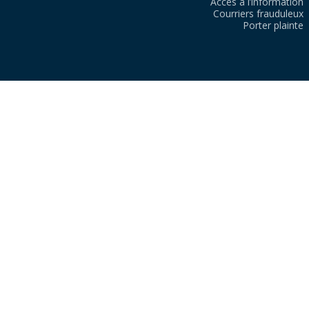
Accès à l’information
Courriers frauduleux
Porter plainte