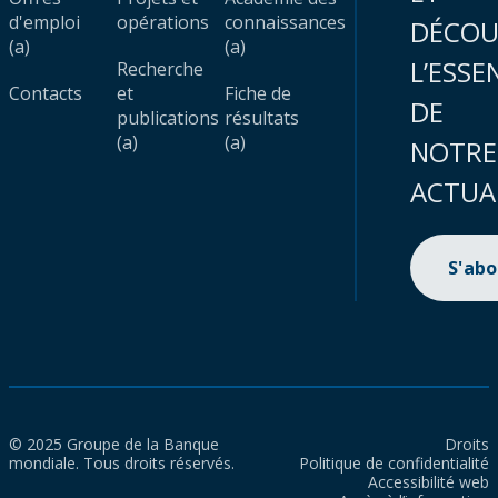
d'emploi
opérations
connaissances
DÉCOU
(a)
(a)
L’ESSE
Recherche
Contacts
et
Fiche de
DE
publications
résultats
(a)
(a)
NOTRE
ACTUA
S'ab
© 2025 Groupe de la Banque
Droits
mondiale. Tous droits réservés.
Politique de confidentialité
Accessibilité web