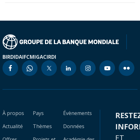
BIRD
IDA
IFC
MIGA
CIRDI
À propos
Pays
Évènements
RESTE
INFO
Actualité
Thèmes
Données
ET
Offres
Projets et
Académie des