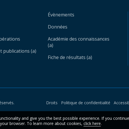
Évènements
Données
opérations
Académie des connaissances
(a)
 publications (a)
Fiche de résultats (a)
éservés.
Droits
Politique de confidentialité
Accessib
unctionality and give you the best possible experience. If you continu
n your browser. To learn more about cookies,
click here
.