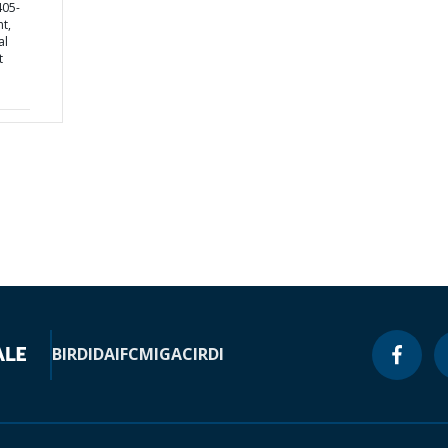
405-
t,
al
t
BIRD
IDA
IFC
MIGA
CIRDI