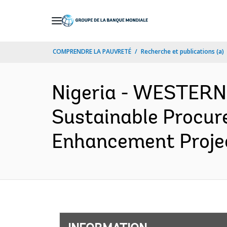
Skip
to
Main
COMPRENDRE LA PAUVRETÉ
Recherche et publications (a)
Navigation
Nigeria - WESTER
Sustainable Procur
Enhancement Projec