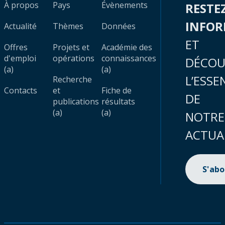
À propos
Pays
Évènements
RESTE
INFO
Actualité
Thèmes
Données
ET
Offres
Projets et
Académie des
d'emploi
opérations
connaissances
DÉCOU
(a)
(a)
L’ESSE
Recherche
Contacts
et
Fiche de
DE
publications
résultats
(a)
(a)
NOTRE
ACTUA
S'ab