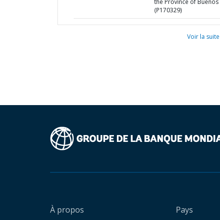
the Province of Buenos 
(P170329)
Voir la suite
À propos
Pays