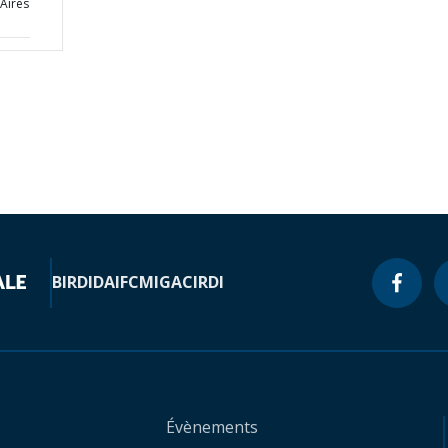
Aires
BIRD
IDA
IFC
MIGA
CIRDI
Évènements