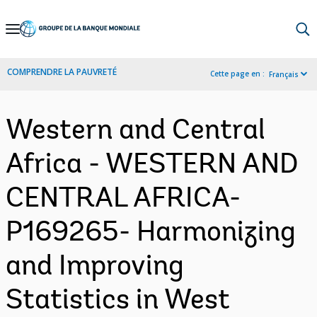
Skip
to
Main
COMPRENDRE LA PAUVRETÉ
Cette page en :
Français
Navigation
Western and Central
Africa - WESTERN AND
CENTRAL AFRICA-
P169265- Harmonizing
and Improving
Statistics in West