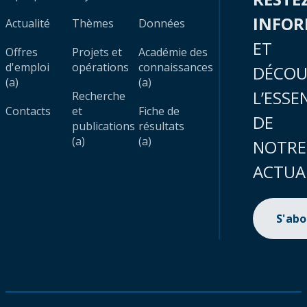
INFO
Actualité
Thèmes
Données
ET
Offres
Projets et
Académie des
d'emploi
opérations
connaissances
DÉCOU
(a)
(a)
L’ESSE
Recherche
Contacts
et
Fiche de
DE
publications
résultats
(a)
(a)
NOTRE
ACTUA
S'ab