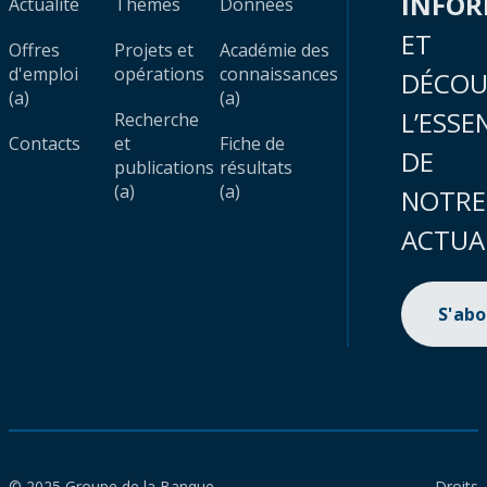
INFO
Actualité
Thèmes
Données
ET
Offres
Projets et
Académie des
d'emploi
opérations
connaissances
DÉCOU
(a)
(a)
L’ESSE
Recherche
Contacts
et
Fiche de
DE
publications
résultats
(a)
(a)
NOTRE
ACTUA
S'ab
© 2025 Groupe de la Banque
Droits