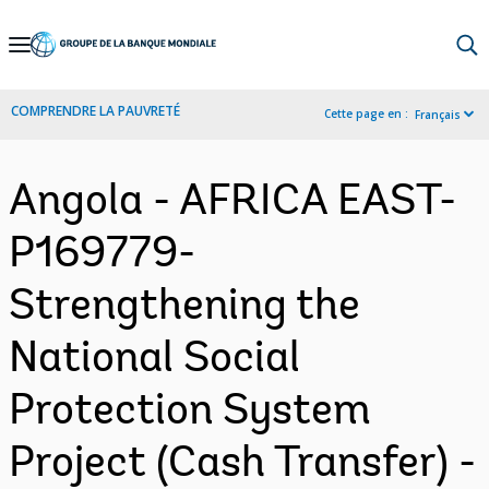
Skip
to
Main
COMPRENDRE LA PAUVRETÉ
Cette page en :
Français
Navigation
Angola - AFRICA EAST-
P169779-
Strengthening the
National Social
Protection System
Project (Cash Transfer) -