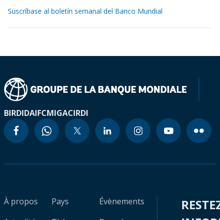
Suscríbase al boletín semanal del Banco Mundial
BIRD
IDA
IFC
MIGA
CIRDI
À propos
Pays
Évènements
RESTE