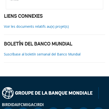
LIENS CONNEXES
Voir les documents relatifs au(x) projet(s)
BOLETÍN DEL BANCO MUNDIAL
Suscríbase al boletín semanal del Banco Mundial
BIRD
IDA
IFC
MIGA
CIRDI