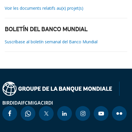
Voir les documents relatifs au(x) projet(s)
BOLETÍN DEL BANCO MUNDIAL
Suscríbase al boletín semanal del Banco Mundial
BIRD
IDA
IFC
MIGA
CIRDI