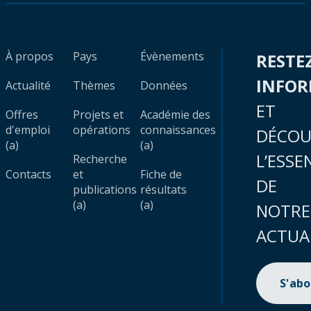
À propos
Pays
Évènements
RESTE
INFO
Actualité
Thèmes
Données
ET
Offres
Projets et
Académie des
d'emploi
opérations
connaissances
DÉCOU
(a)
(a)
L’ESSE
Recherche
Contacts
et
Fiche de
DE
publications
résultats
(a)
(a)
NOTRE
ACTUA
S'ab