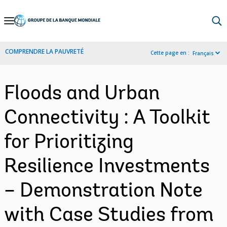
Skip
to
Main
COMPRENDRE LA PAUVRETÉ
Cette page en :
Français
Navigation
Floods and Urban
Connectivity : A Toolkit
for Prioritizing
Resilience Investments
– Demonstration Note
with Case Studies from