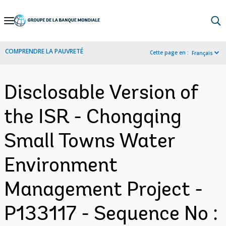
Skip
to
Main
COMPRENDRE LA PAUVRETÉ
Cette page en :
Français
Navigation
Disclosable Version of
the ISR - Chongqing
Small Towns Water
Environment
Management Project -
P133117 - Sequence No :