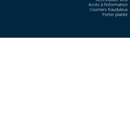
Accès à l’information
Courriers frauduleux
Porter plainte