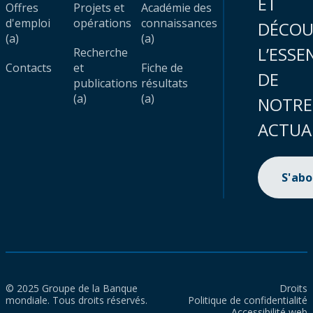
ET
Offres
Projets et
Académie des
d'emploi
opérations
connaissances
DÉCOU
(a)
(a)
L’ESSE
Recherche
Contacts
et
Fiche de
DE
publications
résultats
(a)
(a)
NOTRE
ACTUA
S'ab
© 2025 Groupe de la Banque
Droits
mondiale. Tous droits réservés.
Politique de confidentialité
Accessibilité web