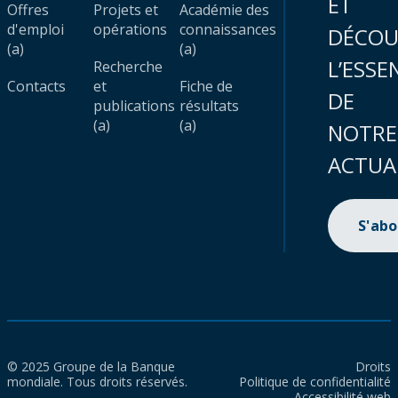
ET
Offres
Projets et
Académie des
d'emploi
opérations
connaissances
DÉCOU
(a)
(a)
L’ESSE
Recherche
Contacts
et
Fiche de
DE
publications
résultats
(a)
(a)
NOTRE
ACTUA
S'ab
© 2025 Groupe de la Banque
Droits
mondiale. Tous droits réservés.
Politique de confidentialité
Accessibilité web