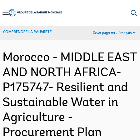
Skip
to
Main
COMPRENDRE LA PAUVRETÉ
Cette page en :
Français
Navigation
Morocco - MIDDLE EAST
AND NORTH AFRICA-
P175747- Resilient and
Sustainable Water in
Agriculture -
Procurement Plan