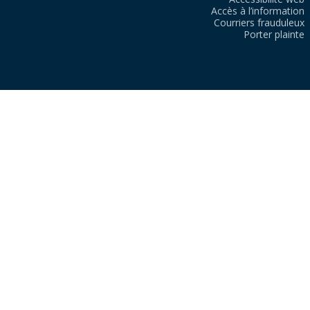
Accès à l’information
Courriers frauduleux
Porter plainte