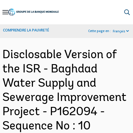
Skip
to
Main
COMPRENDRE LA PAUVRETÉ
Cette page en :
Français
Navigation
Disclosable Version of
the ISR - Baghdad
Water Supply and
Sewerage Improvement
Project - P162094 -
Sequence No : 10