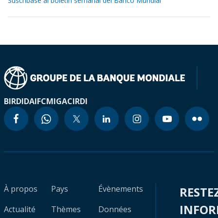
Suscríbase al boletín semanal del Banco Mundial
BIRD
IDA
IFC
MIGA
CIRDI
À propos
Pays
Évènements
RESTE
INFO
Actualité
Thèmes
Données