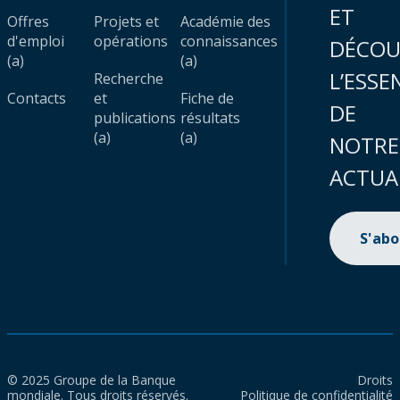
ET
Offres
Projets et
Académie des
d'emploi
opérations
connaissances
DÉCOU
(a)
(a)
L’ESSE
Recherche
Contacts
et
Fiche de
DE
publications
résultats
(a)
(a)
NOTRE
ACTUA
S'ab
© 2025 Groupe de la Banque
Droits
mondiale. Tous droits réservés.
Politique de confidentialité