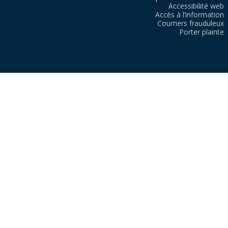
Accessibilité web
Accès à l’information
Courriers frauduleux
Porter plainte