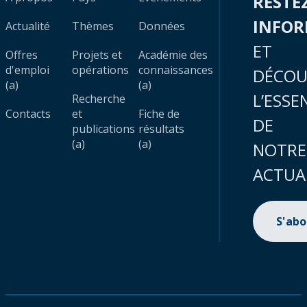
RESTE
INFO
Actualité
Thèmes
Données
ET
Offres
Projets et
Académie des
d'emploi
opérations
connaissances
DÉCOU
(a)
(a)
L’ESSE
Recherche
Contacts
et
Fiche de
DE
publications
résultats
(a)
(a)
NOTRE
ACTUA
S'ab