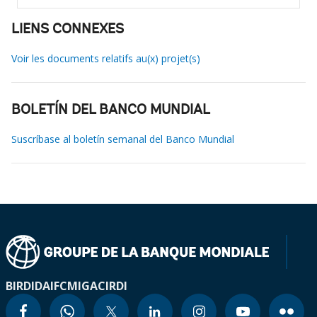
LIENS CONNEXES
Voir les documents relatifs au(x) projet(s)
BOLETÍN DEL BANCO MUNDIAL
Suscríbase al boletín semanal del Banco Mundial
BIRD
IDA
IFC
MIGA
CIRDI