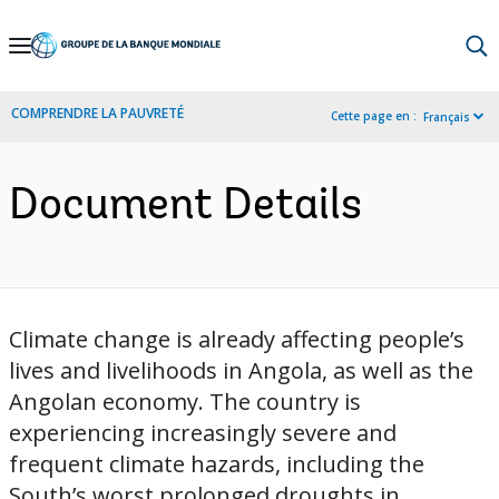
Skip
to
Main
COMPRENDRE LA PAUVRETÉ
Cette page en :
Français
Navigation
Document Details
Climate change is already affecting people’s
lives and livelihoods in Angola, as well as the
Angolan economy. The country is
experiencing increasingly severe and
frequent climate hazards, including the
South’s worst prolonged droughts in