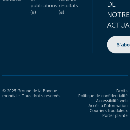
DE
publications
résultats
(a)
(a)
NOTRE
ACTUA
S'ab
© 2025 Groupe de la Banque
Droits
mondiale. Tous droits réservés.
Politique de confidentialité
Accessibilité web
Accès à l’information
Courriers frauduleux
Porter plainte