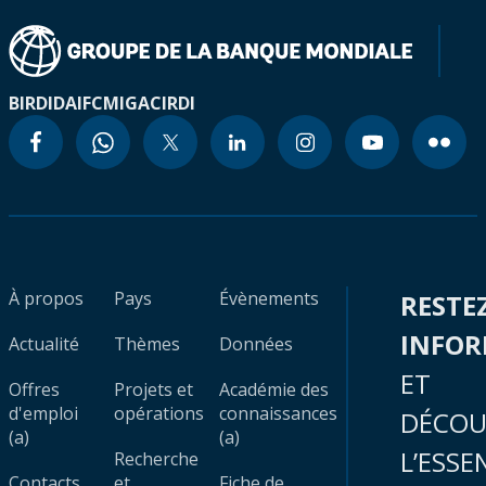
BIRD
IDA
IFC
MIGA
CIRDI
À propos
Pays
Évènements
RESTE
INFO
Actualité
Thèmes
Données
ET
Offres
Projets et
Académie des
d'emploi
opérations
connaissances
DÉCOU
(a)
(a)
L’ESSE
Recherche
Contacts
et
Fiche de