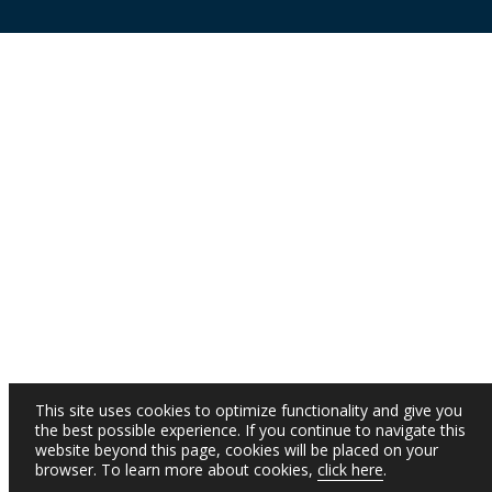
This site uses cookies to optimize functionality and give you
the best possible experience. If you continue to navigate this
website beyond this page, cookies will be placed on your
browser. To learn more about cookies,
click here
.