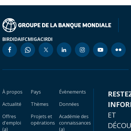
BIRD
IDA
IFC
MIGA
CIRDI
À propos
Pays
Évènements
RESTE
INFO
Actualité
Thèmes
Données
ET
Offres
Projets et
Académie des
d'emploi
opérations
connaissances
DÉCOU
(a)
(a)