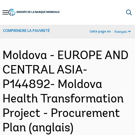
Skip
to
Main
COMPRENDRE LA PAUVRETÉ
Cette page en :
Français
Navigation
Moldova - EUROPE AND
CENTRAL ASIA-
P144892- Moldova
Health Transformation
Project - Procurement
Plan (anglais)