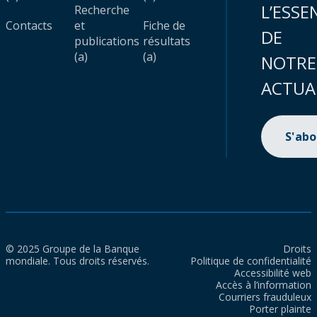
L’ESSE
Recherche
Contacts
et
Fiche de
DE
publications
résultats
(a)
(a)
NOTRE
ACTUA
S'ab
© 2025 Groupe de la Banque
Droits
mondiale. Tous droits réservés.
Politique de confidentialité
Accessibilité web
Accès à l’information
Courriers frauduleux
Porter plainte