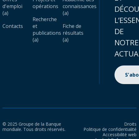
d'emploi
opérations
connaissances
DÉCOU
(a)
(a)
L’ESSE
Recherche
Contacts
et
Fiche de
DE
publications
résultats
(a)
(a)
NOTRE
ACTUA
S'ab
© 2025 Groupe de la Banque
Droits
mondiale. Tous droits réservés.
Politique de confidentialité
Accessibilité web