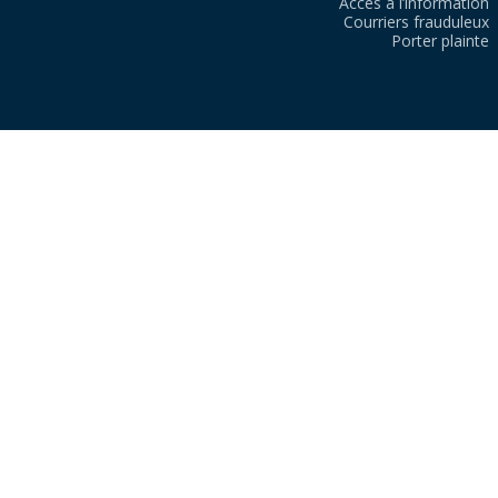
Accès à l’information
Courriers frauduleux
Porter plainte