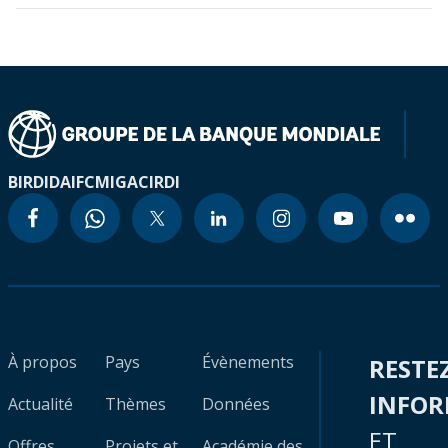
BIRD
IDA
IFC
MIGA
CIRDI
À propos
Pays
Évènements
RESTE
INFO
Actualité
Thèmes
Données
ET
Offres
Projets et
Académie des