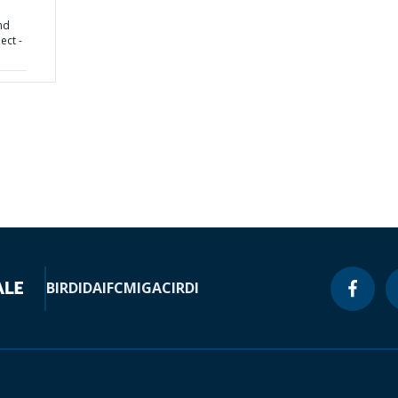
nd
ect -
BIRD
IDA
IFC
MIGA
CIRDI