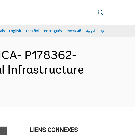
ais
English
Español
Português
Русский
العربية
ICA- P178362-
l Infrastructure
LIENS CONNEXES