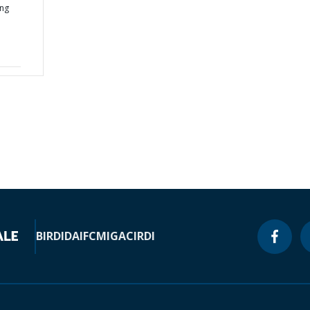
ing
BIRD
IDA
IFC
MIGA
CIRDI