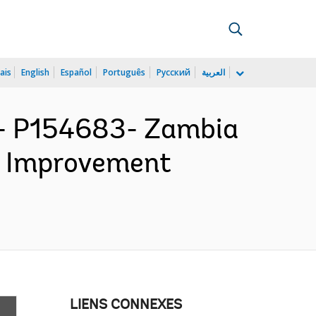
ais
English
Español
Português
Русский
العربية
 P154683- Zambia
d Improvement
LIENS CONNEXES