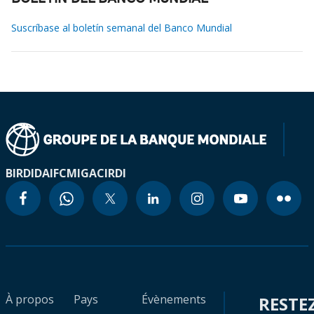
Suscríbase al boletín semanal del Banco Mundial
BIRD
IDA
IFC
MIGA
CIRDI
À propos
Pays
Évènements
RESTE