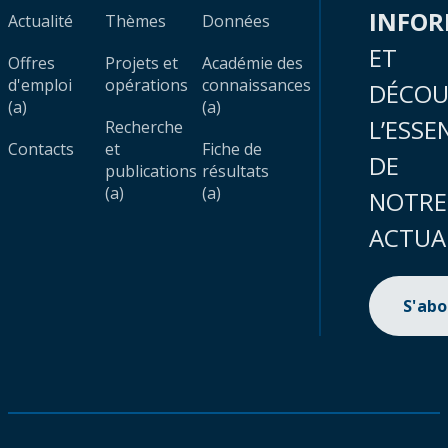
INFO
Actualité
Thèmes
Données
ET
Offres
Projets et
Académie des
d'emploi
opérations
connaissances
DÉCOU
(a)
(a)
L’ESSE
Recherche
Contacts
et
Fiche de
DE
publications
résultats
(a)
(a)
NOTRE
ACTUA
S'ab