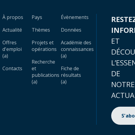
À propos
Pays
Évènements
RESTE
INFO
Actualité
Thèmes
Données
ET
Offres
Projets et
Académie des
d'emploi
opérations
connaissances
DÉCOU
(a)
(a)
L’ESSE
Recherche
Contacts
et
Fiche de
DE
publications
résultats
(a)
(a)
NOTRE
ACTUA
S'ab