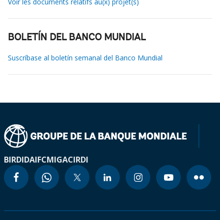
Voir les documents relatifs au(x) projet(s)
BOLETÍN DEL BANCO MUNDIAL
Suscríbase al boletín semanal del Banco Mundial
BIRD
IDA
IFC
MIGA
CIRDI