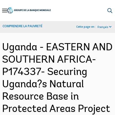
Skip
to
Main
COMPRENDRE LA PAUVRETÉ
Cette page en :
Français
Navigation
Uganda - EASTERN AND
SOUTHERN AFRICA-
P174337- Securing
Uganda?s Natural
Resource Base in
Protected Areas Project