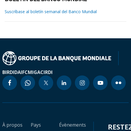
Suscríbase al boletín semanal del Banco Mundial
BIRD
IDA
IFC
MIGA
CIRDI
À propos
Pays
Évènements
RESTE