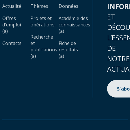
INFO
Actualité
Thèmes
Données
ET
Offres
Projets et
Académie des
d'emploi
opérations
connaissances
DÉCOU
(a)
(a)
L’ESSE
Recherche
Contacts
et
Fiche de
DE
publications
résultats
(a)
(a)
NOTRE
ACTUA
S'ab