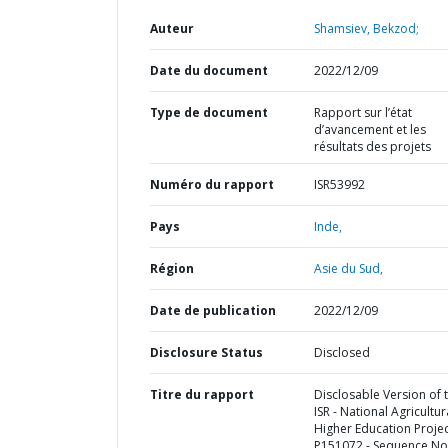
Auteur
Shamsiev, Bekzod;
Date du document
2022/12/09
Type de document
Rapport sur l’état
d’avancement et les
résultats des projets
Numéro du rapport
ISR53992
Pays
Inde,
Région
Asie du Sud,
Date de publication
2022/12/09
Disclosure Status
Disclosed
Titre du rapport
Disclosable Version of 
ISR - National Agricultur
Higher Education Projec
P151072 - Sequence No 