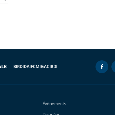
BIRD
IDA
IFC
MIGA
CIRDI
Évènements
Données