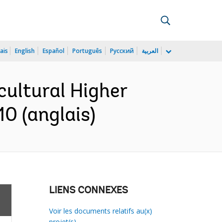
ais
English
Español
Português
Русский
العربية
cultural Higher
0 (anglais)
LIENS CONNEXES
Voir les documents relatifs au(x)
projet(s)