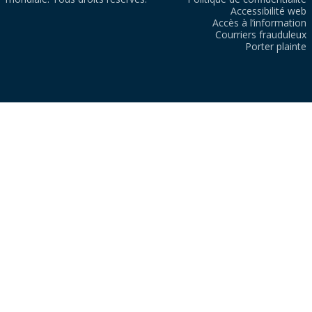
Accessibilité web
Accès à l’information
Courriers frauduleux
Porter plainte