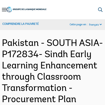
Skip
to
Main
COMPRENDRE LA PAUVRETÉ
Cette page en :
Français
Navigation
Pakistan - SOUTH ASIA-
P172834- Sindh Early
Learning Enhancement
through Classroom
Transformation -
Procurement Plan