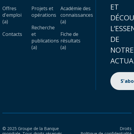
ET
Offres
Projets et
Académie des
d'emploi
opérations
connaissances
DÉCOU
(a)
(a)
L’ESSE
Recherche
Contacts
et
Fiche de
DE
publications
résultats
(a)
(a)
NOTRE
ACTUA
S'ab
© 2025 Groupe de la Banque
Droits
mondiale. Tous droits réservés.
Politique de confidentialité