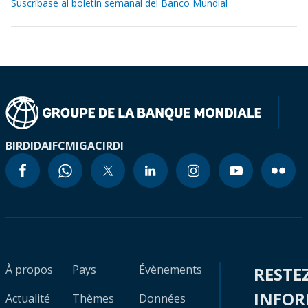
Suscríbase al boletín semanal del Banco Mundial
BIRD
IDA
IFC
MIGA
CIRDI
À propos
Pays
Évènements
RESTE
INFO
Actualité
Thèmes
Données