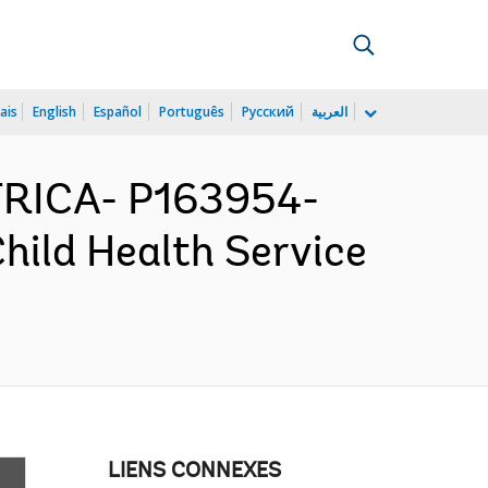
ais
English
Español
Português
Русский
العربية
FRICA- P163954-
hild Health Service
LIENS CONNEXES