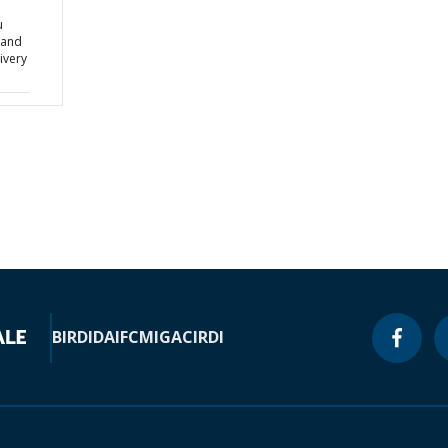
u
 and
ivery
BIRD
IDA
IFC
MIGA
CIRDI