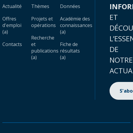
INFO
Actualité
Thèmes
Données
ET
Offres
Projets et
Académie des
d'emploi
opérations
connaissances
DÉCOU
(a)
(a)
L’ESSE
Recherche
Contacts
et
Fiche de
DE
publications
résultats
(a)
(a)
NOTRE
ACTUA
S'ab