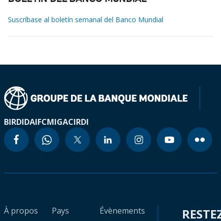
Suscríbase al boletín semanal del Banco Mundial
BIRD
IDA
IFC
MIGA
CIRDI
À propos
Pays
Évènements
RESTE