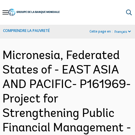
Skip
to
Main
COMPRENDRE LA PAUVRETÉ
Cette page en :
Français
Navigation
Micronesia, Federated
States of - EAST ASIA
AND PACIFIC- P161969-
Project for
Strengthening Public
Financial Management -