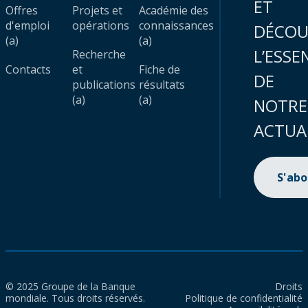
ET
Offres
Projets et
Académie des
d'emploi
opérations
connaissances
DÉCOU
(a)
(a)
L’ESSE
Recherche
Contacts
et
Fiche de
DE
publications
résultats
(a)
(a)
NOTRE
ACTUA
S'ab
© 2025 Groupe de la Banque
Droits
mondiale. Tous droits réservés.
Politique de confidentialité