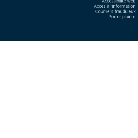
Accessibilité web
Accès à l’information
Courriers frauduleux
Porter plainte