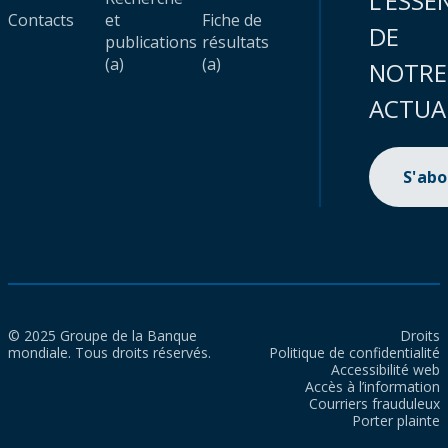
L’ESSE
Contacts
et
Fiche de
DE
publications
résultats
(a)
(a)
NOTRE
ACTUA
S'ab
© 2025 Groupe de la Banque
Droits
mondiale. Tous droits réservés.
Politique de confidentialité
Accessibilité web
Accès à l’information
Courriers frauduleux
Porter plainte