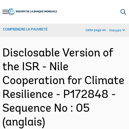
Skip
to
Main
COMPRENDRE LA PAUVRETÉ
Cette page en :
Français
Navigation
Disclosable Version of
the ISR - Nile
Cooperation for Climate
Resilience - P172848 -
Sequence No : 05
(anglais)