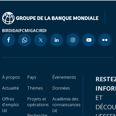
BIRD
IDA
IFC
MIGA
CIRDI
À propos
Pays
Évènements
RESTE
INFO
Actualité
Thèmes
Données
ET
Offres
Projets et
Académie des
d'emploi
opérations
connaissances
DÉCOU
(a)
(a)
Recherche