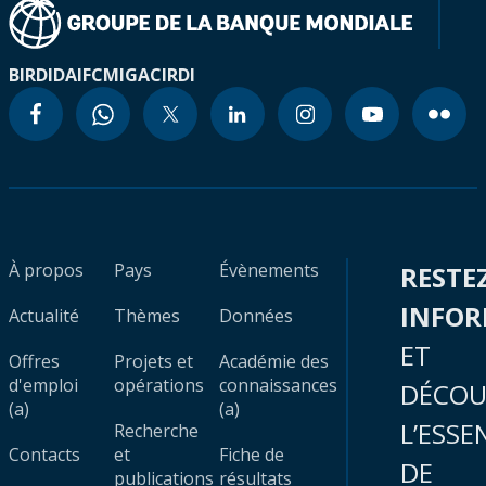
BIRD
IDA
IFC
MIGA
CIRDI
À propos
Pays
Évènements
RESTE
INFO
Actualité
Thèmes
Données
ET
Offres
Projets et
Académie des
d'emploi
opérations
connaissances
DÉCOU
(a)
(a)
L’ESSE
Recherche
Contacts
et
Fiche de
DE
publications
résultats