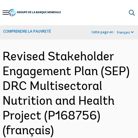
Skip
to
Main
COMPRENDRE LA PAUVRETÉ
Cette page en :
Français
Navigation
Revised Stakeholder
Engagement Plan (SEP)
DRC Multisectoral
Nutrition and Health
Project (P168756)
(français)