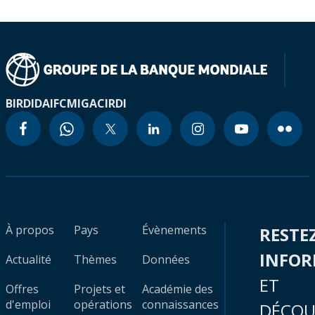
BIRD
IDA
IFC
MIGA
CIRDI
À propos
Pays
Évènements
RESTE
INFO
Actualité
Thèmes
Données
ET
Offres
Projets et
Académie des
d'emploi
opérations
connaissances
DÉCOU