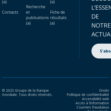
(a)
(a)
L’ESSE
Recherche
Contacts
et
Fiche de
DE
publications
résultats
(a)
(a)
NOTRE
ACTUA
S'ab
© 2025 Groupe de la Banque
Droits
mondiale. Tous droits réservés.
Politique de confidentialité
Accessibilité web
Accès à l’information
Courriers frauduleux