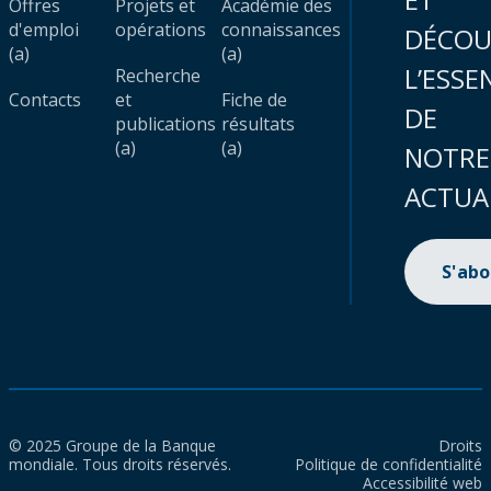
Offres
Projets et
Académie des
d'emploi
opérations
connaissances
DÉCOU
(a)
(a)
L’ESSE
Recherche
Contacts
et
Fiche de
DE
publications
résultats
(a)
(a)
NOTRE
ACTUA
S'ab
© 2025 Groupe de la Banque
Droits
mondiale. Tous droits réservés.
Politique de confidentialité
Accessibilité web