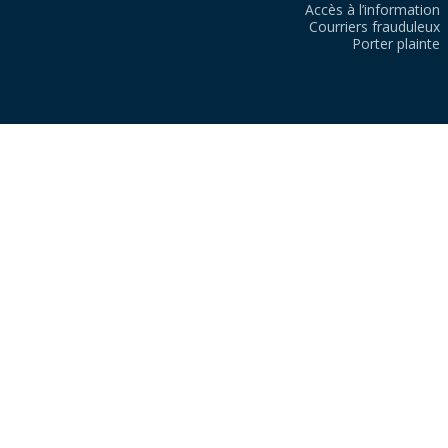
Accès à l’information
Courriers frauduleux
Porter plainte