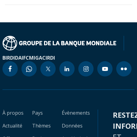
BIRD
IDA
IFC
MIGA
CIRDI
À propos
Pays
Évènements
RESTE
INFO
Actualité
Thèmes
Données
ET