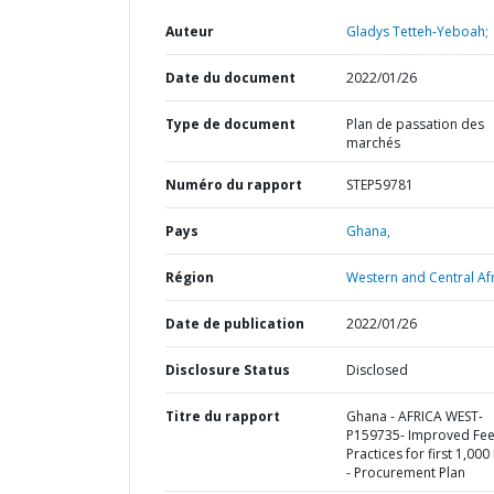
Auteur
Gladys Tetteh-Yeboah;
Date du document
2022/01/26
Type de document
Plan de passation des
marchés
Numéro du rapport
STEP59781
Pays
Ghana,
Région
Western and Central Afr
Date de publication
2022/01/26
Disclosure Status
Disclosed
Titre du rapport
Ghana - AFRICA WEST-
P159735- Improved Fe
Practices for first 1,00
- Procurement Plan