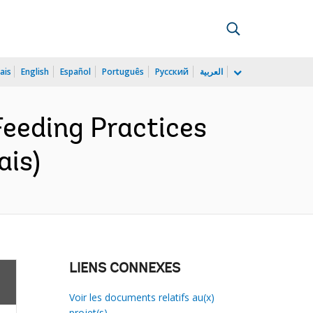
ais
English
Español
Português
Русский
العربية
eeding Practices
ais)
LIENS CONNEXES
Voir les documents relatifs au(x)
projet(s)