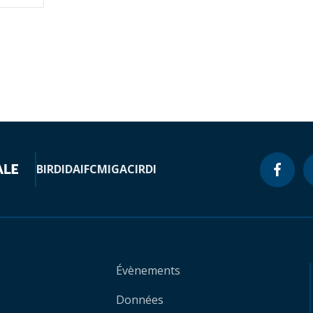
BIRD
IDA
IFC
MIGA
CIRDI
Évènements
Données