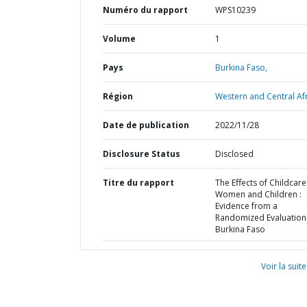
Numéro du rapport
WPS10239
Volume
1
Pays
Burkina Faso,
Région
Western and Central Afr
Date de publication
2022/11/28
Disclosure Status
Disclosed
Titre du rapport
The Eﬀects of Childcare
Women and Children :
Evidence from a
Randomized Evaluation 
Burkina Faso
Voir la suite