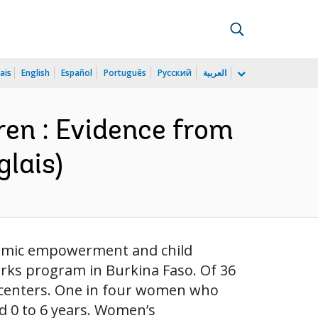
ais
English
Español
Português
Русский
العربية
en : Evidence from
lais)
nomic empowerment and child
rks program in Burkina Faso. Of 36
e centers. One in four women who
ed 0 to 6 years. Women’s