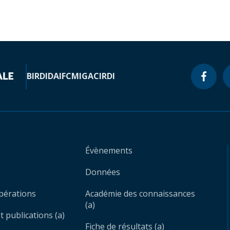
BIRD
IDA
IFC
MIGA
CIRDI
Évènements
Données
opérations
Académie des connaissances
(a)
 publications (a)
Fiche de résultats (a)