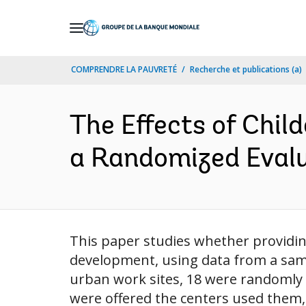
Skip
to
Main
COMPRENDRE LA PAUVRETÉ
Recherche et publications (a)
Navigation
The Eﬀects of Chil
a Randomized Evalua
This paper studies whether providi
development, using data from a samp
urban work sites, 18 were randomly
were offered the centers used them, 