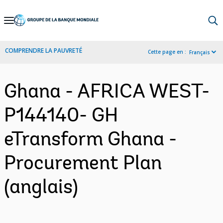
Skip
to
Main
COMPRENDRE LA PAUVRETÉ
Cette page en :
Français
Navigation
Ghana - AFRICA WEST-
P144140- GH
eTransform Ghana -
Procurement Plan
(anglais)