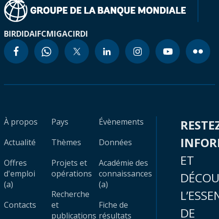
BIRD
IDA
IFC
MIGA
CIRDI
À propos
Pays
Évènements
RESTE
INFO
Actualité
Thèmes
Données
ET
Offres
Projets et
Académie des
d'emploi
opérations
connaissances
DÉCOU
(a)
(a)
L’ESSE
Recherche
Contacts
et
Fiche de
DE
publications
résultats