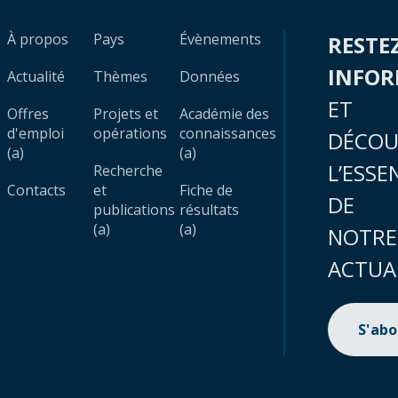
À propos
Pays
Évènements
RESTE
INFO
Actualité
Thèmes
Données
ET
Offres
Projets et
Académie des
d'emploi
opérations
connaissances
DÉCOU
(a)
(a)
L’ESSE
Recherche
Contacts
et
Fiche de
DE
publications
résultats
(a)
(a)
NOTRE
ACTUA
S'ab