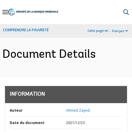
Skip
to
Main
COMPRENDRE LA PAUVRETÉ
Cette page en :
Français
Navigation
Document Details
INFORMATION
Auteur
Ahmed Zayed;
Date du document
2021/12/23