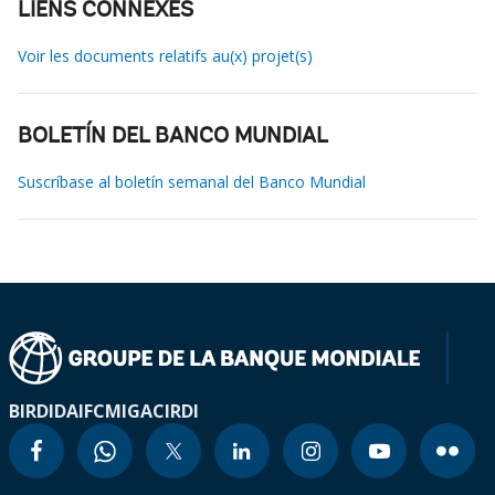
LIENS CONNEXES
Voir les documents relatifs au(x) projet(s)
BOLETÍN DEL BANCO MUNDIAL
Suscríbase al boletín semanal del Banco Mundial
BIRD
IDA
IFC
MIGA
CIRDI