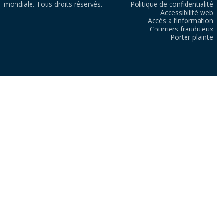
mondiale. Tous droits réservés.
Politique de confidentialité
Accessibilité web
Accès à l’information
Courriers frauduleux
Porter plainte