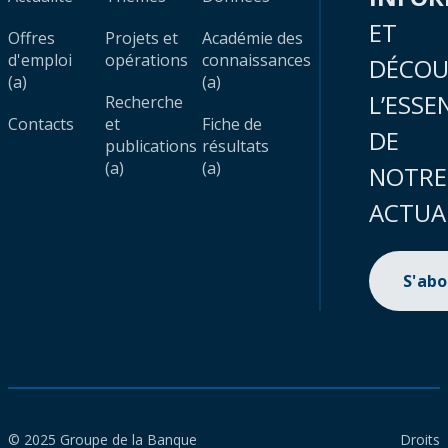
ET
Offres
Projets et
Académie des
d'emploi
opérations
connaissances
DÉCOU
(a)
(a)
L’ESSE
Recherche
Contacts
et
Fiche de
DE
publications
résultats
(a)
(a)
NOTRE
ACTUA
S'ab
© 2025 Groupe de la Banque
Droits