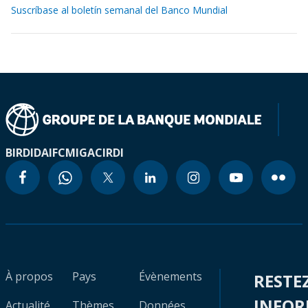
Suscríbase al boletín semanal del Banco Mundial
BIRD
IDA
IFC
MIGA
CIRDI
À propos
Pays
Évènements
RESTE
INFO
Actualité
Thèmes
Données