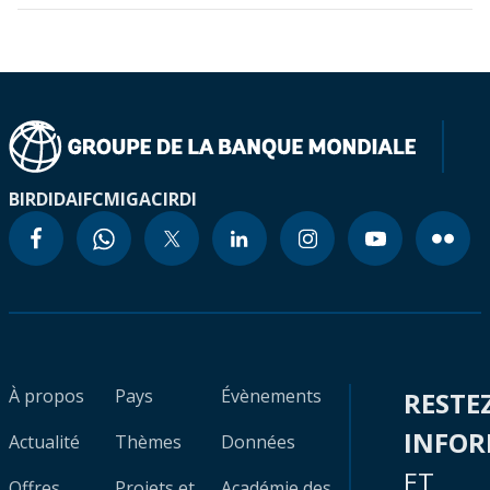
BIRD
IDA
IFC
MIGA
CIRDI
À propos
Pays
Évènements
RESTE
INFO
Actualité
Thèmes
Données
ET
Offres
Projets et
Académie des