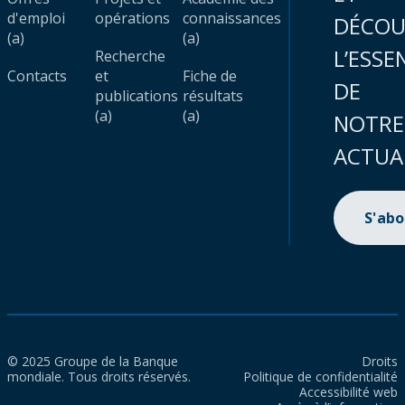
d'emploi
opérations
connaissances
DÉCOU
(a)
(a)
L’ESSE
Recherche
Contacts
et
Fiche de
DE
publications
résultats
(a)
(a)
NOTRE
ACTUA
S'ab
© 2025 Groupe de la Banque
Droits
mondiale. Tous droits réservés.
Politique de confidentialité
Accessibilité web