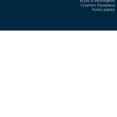
Accès à l’information
Courriers frauduleux
Porter plainte