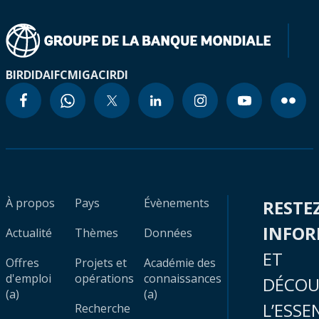
BIRD
IDA
IFC
MIGA
CIRDI
À propos
Pays
Évènements
RESTE
INFO
Actualité
Thèmes
Données
ET
Offres
Projets et
Académie des
d'emploi
opérations
connaissances
DÉCOU
(a)
(a)
L’ESSE
Recherche