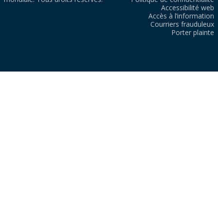
Accessibilité web
Accès à l’information
Courriers frauduleux
Porter plainte