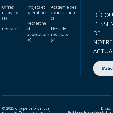
ET
Offres
Projets et
Académie des
d'emploi
opérations
connaissances
DÉCOU
(a)
(a)
L’ESSE
Recherche
Contacts
et
Fiche de
DE
publications
résultats
(a)
(a)
NOTRE
ACTUA
S'ab
© 2025 Groupe de la Banque
Droits
mondiale. Tous droits réservés.
Politique de confidentialité