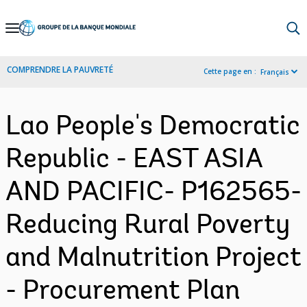
Skip
to
Main
COMPRENDRE LA PAUVRETÉ
Cette page en :
Français
Navigation
Lao People's Democratic
Republic - EAST ASIA
AND PACIFIC- P162565-
Reducing Rural Poverty
and Malnutrition Project
- Procurement Plan