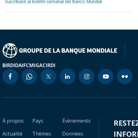
Suscríbase al boletín semanal del Banco Mundial
BIRD
IDA
IFC
MIGA
CIRDI
À propos
Pays
Évènements
RESTE
INFO
Actualité
Thèmes
Données