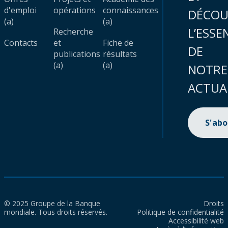
d'emploi
opérations
connaissances
DÉCOU
(a)
(a)
L’ESSE
Recherche
Contacts
et
Fiche de
DE
publications
résultats
(a)
(a)
NOTRE
ACTUA
S'ab
© 2025 Groupe de la Banque
Droits
mondiale. Tous droits réservés.
Politique de confidentialité
Accessibilité web