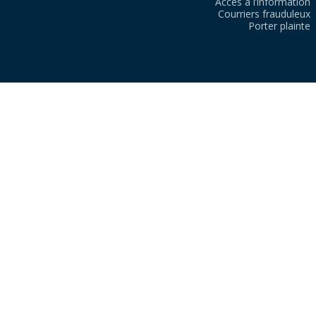
Accès à l’information
Courriers frauduleux
Porter plainte