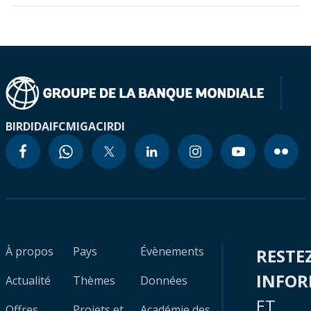
BIRD
IDA
IFC
MIGA
CIRDI
À propos
Pays
Évènements
RESTE
INFO
Actualité
Thèmes
Données
ET
Offres
Projets et
Académie des