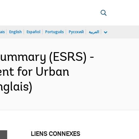
ais
English
Español
Português
Русский
العربية
 Summary (ESRS) -
ent for Urban
glais)
LIENS CONNEXES