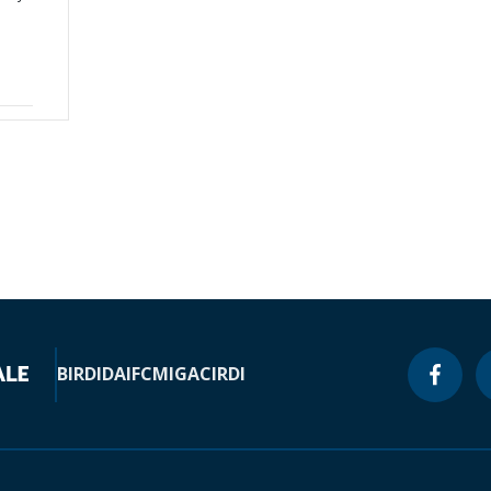
n
BIRD
IDA
IFC
MIGA
CIRDI