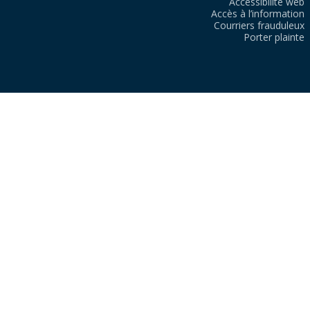
Accessibilité web
Accès à l’information
Courriers frauduleux
Porter plainte