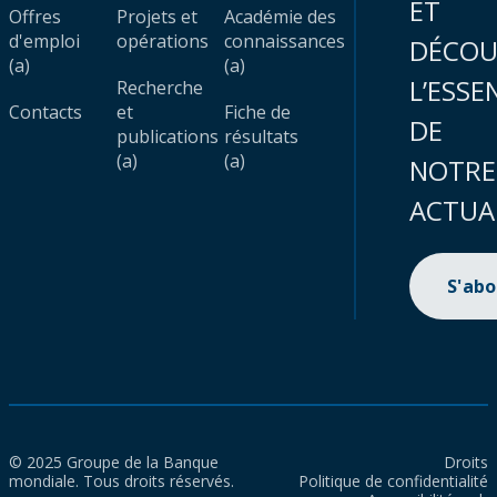
ET
Offres
Projets et
Académie des
d'emploi
opérations
connaissances
DÉCOU
(a)
(a)
L’ESSE
Recherche
Contacts
et
Fiche de
DE
publications
résultats
(a)
(a)
NOTRE
ACTUA
S'ab
© 2025 Groupe de la Banque
Droits
mondiale. Tous droits réservés.
Politique de confidentialité