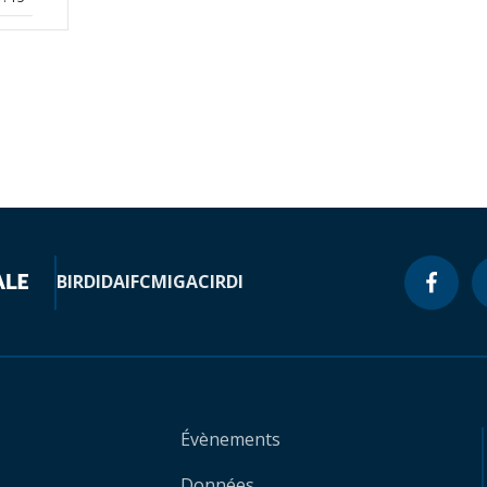
BIRD
IDA
IFC
MIGA
CIRDI
Évènements
Données