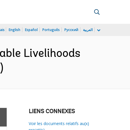
ais
English
Español
Português
Русский
العربية
nable Livelihoods
)
LIENS CONNEXES
Voir les documents relatifs au(x)
projet(s)