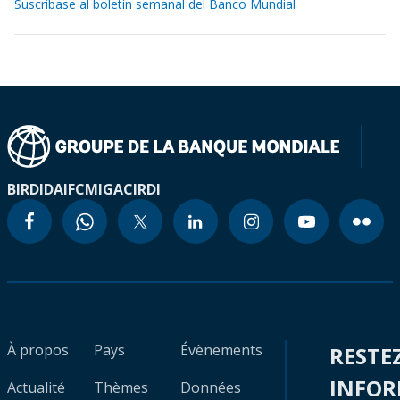
Suscríbase al boletín semanal del Banco Mundial
BIRD
IDA
IFC
MIGA
CIRDI
À propos
Pays
Évènements
RESTE
INFO
Actualité
Thèmes
Données