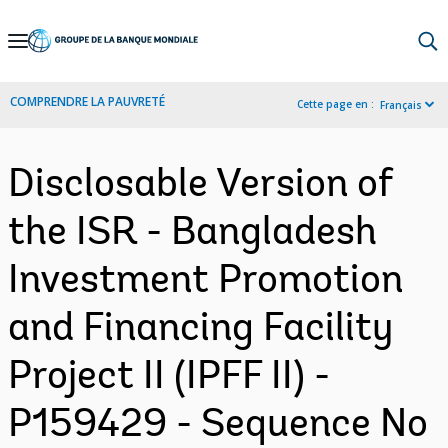
Skip
to
Main
COMPRENDRE LA PAUVRETÉ
Cette page en :
Français
Navigation
Disclosable Version of
the ISR - Bangladesh
Investment Promotion
and Financing Facility
Project II (IPFF II) -
P159429 - Sequence No