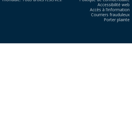
Accessibilité web
Accès à l’information
Courriers frauduleux
Porter plainte