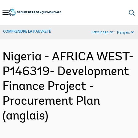
Skip
to
Main
COMPRENDRE LA PAUVRETÉ
Cette page en :
Français
Navigation
Nigeria - AFRICA WEST-
P146319- Development
Finance Project -
Procurement Plan
(anglais)