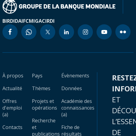
BIRD
IDA
IFC
MIGA
CIRDI
À propos
Pays
Évènements
RESTE
INFO
Actualité
Thèmes
Données
ET
Offres
Projets et
Académie des
d'emploi
opérations
connaissances
DÉCOU
(a)
(a)
L’ESSE
Recherche
Contacts
et
Fiche de
DE
publications
résultats