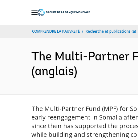
Skip
to
Main
COMPRENDRE LA PAUVRETÉ
Recherche et publications (a)
Navigation
The Multi-Partner F
(anglais)
The Multi-Partner Fund (MPF) for So
early reengagement in Somalia afte
since then has supported the process 
while building and strengthening cor