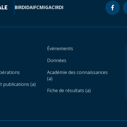
BIRD
IDA
IFC
MIGA
CIRDI
Évènements
Données
opérations
Académie des connaissances
(a)
 publications (a)
Fiche de résultats (a)