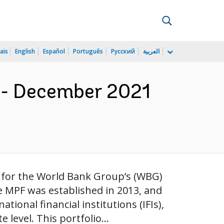
ais
English
Español
Português
Русский
العربية
ly - December 2021
g for the World Bank Group’s (WBG)
 MPF was established in 2013, and
ional financial institutions (IFIs),
level. This portfolio...