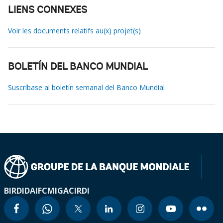
LIENS CONNEXES
Voir les documents relatifs au(x) projet(s)
BOLETÍN DEL BANCO MUNDIAL
Suscríbase al boletín semanal del Banco Mundial
BIRD
IDA
IFC
MIGA
CIRDI