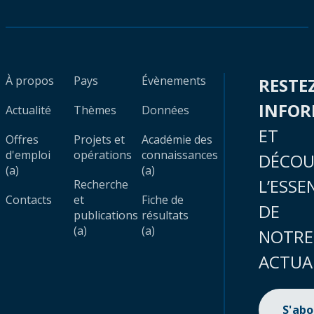
À propos
Pays
Évènements
RESTE
INFO
Actualité
Thèmes
Données
ET
Offres
Projets et
Académie des
d'emploi
opérations
connaissances
DÉCOU
(a)
(a)
L’ESSE
Recherche
Contacts
et
Fiche de
DE
publications
résultats
(a)
(a)
NOTRE
ACTUA
S'ab