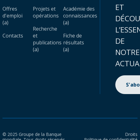
ET
Offres
Projets et
Académie des
d'emploi
opérations
connaissances
DÉCOU
(a)
(a)
L’ESSE
Recherche
Contacts
et
Fiche de
DE
publications
résultats
(a)
(a)
NOTRE
ACTUA
S'ab
© 2025 Groupe de la Banque
Droits
mondiale. Tous droits réservés.
Politique de confidentialité