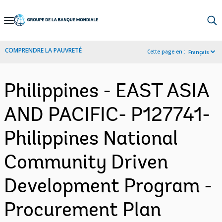
Skip
to
Main
COMPRENDRE LA PAUVRETÉ
Cette page en :
Français
Navigation
Philippines - EAST ASIA
AND PACIFIC- P127741-
Philippines National
Community Driven
Development Program -
Procurement Plan