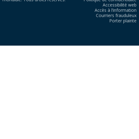
Accessibilité web
Accès à l’information
Courriers frauduleux
Porter plainte