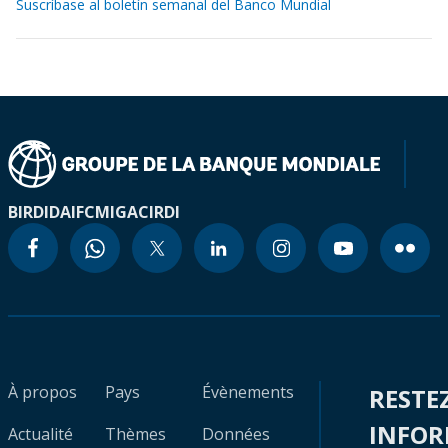
Suscríbase al boletín semanal del Banco Mundial
BIRD
IDA
IFC
MIGA
CIRDI
À propos
Pays
Évènements
RESTE
INFO
Actualité
Thèmes
Données