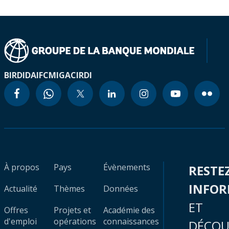
BIRD
IDA
IFC
MIGA
CIRDI
À propos
Pays
Évènements
RESTE
INFO
Actualité
Thèmes
Données
ET
Offres
Projets et
Académie des
d'emploi
opérations
connaissances
DÉCOU