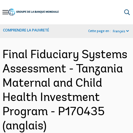
Skip
to
Main
COMPRENDRE LA PAUVRETÉ
Cette page en :
Français
Navigation
Final Fiduciary Systems
Assessment - Tanzania
Maternal and Child
Health Investment
Program - P170435
(anglais)