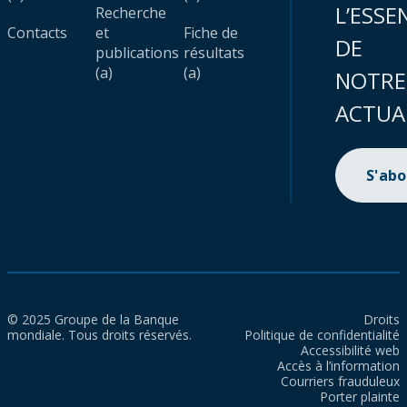
L’ESSE
Recherche
Contacts
et
Fiche de
DE
publications
résultats
(a)
(a)
NOTRE
ACTUA
S'ab
© 2025 Groupe de la Banque
Droits
mondiale. Tous droits réservés.
Politique de confidentialité
Accessibilité web
Accès à l’information
Courriers frauduleux
Porter plainte