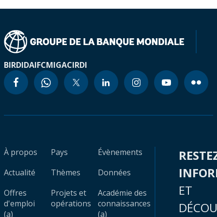
BIRD
IDA
IFC
MIGA
CIRDI
À propos
Pays
Évènements
RESTE
INFO
Actualité
Thèmes
Données
ET
Offres
Projets et
Académie des
d'emploi
opérations
connaissances
DÉCOU
(a)
(a)